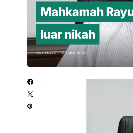
Mahkamah Rayua
luar nikah
JULY 28, 2017
3 MINUTE READ