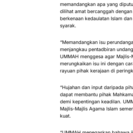
memandangkan apa yang diputus
dilihat amat bercanggah dengan
berkenaan kedaulatan Islam dan
syarak.
“Memandangkan isu perundangan
menjangkau pentadbiran undang-
UMMAH menggesa agar Majlis-Ma
merungkaikan isu ini dengan c
rayuan pihak kerajaan di perin
“Hujahan dan input daripada pi
dapat membantu pihak Mahkamah
demi kepentingan keadilan. UMM
Majlis-Majlis Agama Islam sem
kuat.
“UMMAH menegaskan bahawa ji