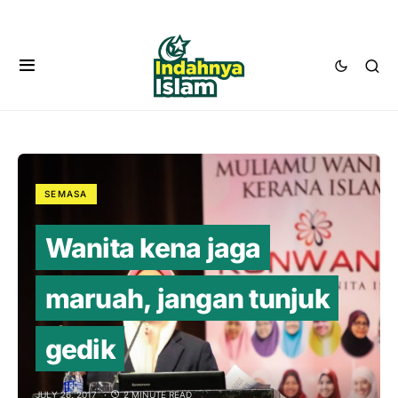
SEMASA
Wanita kena jaga
maruah, jangan tunjuk
gedik
JULY 26, 2017
2 MINUTE READ