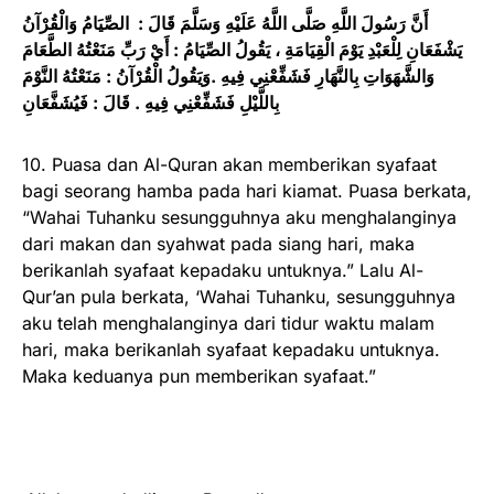
أَنَّ رَسُولَ اللَّهِ صَلَّى اللَّهُ عَلَيْهِ وَسَلَّمَ قَالَ : الصِّيَامُ وَالْقُرْآنُ
يَشْفَعَانِ لِلْعَبْدِ يَوْمَ الْقِيَامَةِ ، يَقُولُ الصِّيَامُ : أَيْ رَبِّ مَنَعْتُهُ الطَّعَامَ
وَالشَّهَوَاتِ بِالنَّهَارِ فَشَفِّعْنِي فِيهِ .وَيَقُولُ الْقُرْآنُ : مَنَعْتُهُ النَّوْمَ
بِاللَّيْلِ فَشَفِّعْنِي فِيهِ . قَالَ : فَيُشَفَّعَانِ
10. Puasa dan Al-Quran akan memberikan syafaat
bagi seorang hamba pada hari kiamat. Puasa berkata,
“Wahai Tuhanku sesungguhnya aku menghalanginya
dari makan dan syahwat pada siang hari, maka
berikanlah syafaat kepadaku untuknya.” Lalu Al-
Qur’an pula berkata, ‘Wahai Tuhanku, sesungguhnya
aku telah menghalanginya dari tidur waktu malam
hari, maka berikanlah syafaat kepadaku untuknya.
Maka keduanya pun memberikan syafaat.”