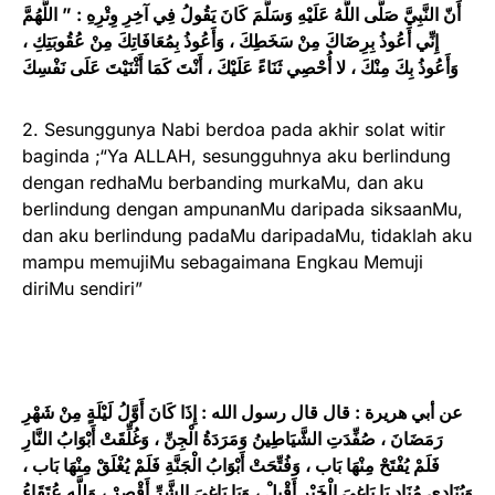
أَنّ النَّبِيَّ صَلَّى اللَّهُ عَلَيْهِ وَسَلَّمَ كَانَ يَقُولُ فِي آخِرِ وِتْرِهِ : ” اللَّهُمَّ
إِنِّي أَعُوذُ بِرِضَاكَ مِنْ سَخَطِكَ ، وَأَعُوذُ بِمُعَافَاتِكَ مِنْ عُقُوبَتِكِ ،
وَأَعُوذُ بِكَ مِنْكَ ، لا أُحْصِي ثَنَاءً عَلَيْكَ ، أَنْتَ كَمَا أَثْنَيْتَ عَلَى نَفْسِكَ
2. Sesunggunya Nabi berdoa pada akhir solat witir
baginda ;“Ya ALLAH, sesungguhnya aku berlindung
dengan redhaMu berbanding murkaMu, dan aku
berlindung dengan ampunanMu daripada siksaanMu,
dan aku berlindung padaMu daripadaMu, tidaklah aku
mampu memujiMu sebagaimana Engkau Memuji
diriMu sendiri”
عن أبي هريرة : قال قال رسول الله : إِذَا كَانَ أَوَّلُ لَيْلَةٍ مِنْ شَهْرِ
رَمَضَانَ ، صُفِّدَتِ الشَّيَاطِينُ وَمَرَدَةُ الْجِنِّ ، وَغُلِّقَتْ أَبْوَابُ النَّارِ
فَلَمْ يُفْتَحْ مِنْهَا بَاب ، وَفُتِّحَتْ أَبْوَابُ الْجَنَّةِ فَلَمْ يُغْلَقْ مِنْهَا بَاب ،
وَيُنَادِي مُنَادٍ يَا بَاغِيَ الْخَيْرِ أَقْبِلْ ، وَيَا بَاغِيَ الشَّرِّ أَقْصِرْ ، وَلِلَّهِ عُتَقَاءُ