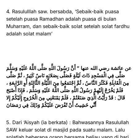
4. Rasululllah saw. bersabda, ‘Sebaik-baik puasa
setelah puasa Ramadhan adalah puasa di bulan
Muharram, dan sebaik-baik solat setelah solat fardhu
adalah solat malam’
عن عائشة رضي الله عنها ” أَنَّ رَسُولَ اللَّهِ صَلَّى اللَّهُ عَلَيْهِ وَسَلَّمَ
صَلَّى فِي الْمَسْجِدِ ذَاتَ لَيْلَةٍ فَصَلَّى بِصَلاتِهِ نَاسٌ كَثِيرٌ ، ثُمَّ صَلَّى
مِنَ الْقَابِلَةِ فَكَثُرَ النَّاسُ ، ثُمَّ اجْتَمَعُوا مِنَ اللَّيْلَةِ الثَّالِثَةِ أَوِ الرَّابِعَةِ ،
فَلَمْ يَخْرُجْ إِلَيْهِمْ رَسُولُ اللَّهِ صَلَّى اللَّهُ عَلَيْهِ وَسَلَّمَ ، فَإِذَا أَصْبَحَ
قَالَ : قَدْ رَأَيْتُ الَّذِيَ صَنَعْتُمْ ، فَلَمْ يَمْنَعْنِي مِنَ الْخُرُوجِ إِلَيْكُمْ إِلا
أَنِّي خَشِيتُ أَنْ تُفْرَضَ عَلَيْكُمْ وَذَلِكَ فِي رَمَضَانَ
5. Dari ‘Aisyah (ia berkata) : Bahwasannya Rasulullah
SAW keluar solat di masjid pada suatu malam. Lalu
solatlah beberapa orang bersama beliau yang di hari