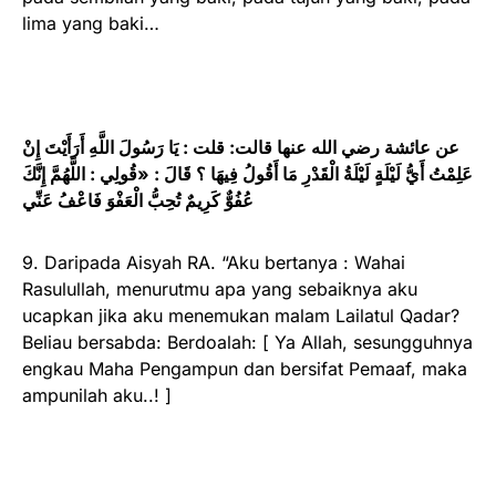
lima yang baki…
عن عائشة رضي الله عنها قالت: قلت : يَا رَسُولَ اللَّهِ أَرَأَيْتَ إِنْ
عَلِمْتُ أَيُّ لَيْلَةٍ لَيْلَةُ الْقَدْرِ مَا أَقُولُ فِيهَا ؟ قَالَ : «قُولِي : اللَّهُمَّ إِنَّكَ
عُفُوٌّ كَرِيمٌ تُحِبُّ الْعَفْوَ فَاعْفُ عَنِّي
9. Daripada Aisyah RA. “Aku bertanya : Wahai
Rasulullah, menurutmu apa yang sebaiknya aku
ucapkan jika aku menemukan malam Lailatul Qadar?
Beliau bersabda: Berdoalah: [ Ya Allah, sesungguhnya
engkau Maha Pengampun dan bersifat Pemaaf, maka
ampunilah aku..! ]