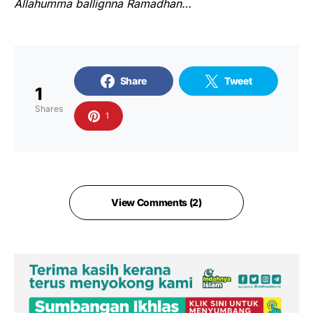
Allahumma ballignna Ramadhan…
Share
Tweet
1
Shares
1
View Comments (2)