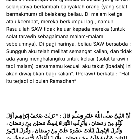
selanjutnya bertambah banyaklah orang (yang solat
bermakmum) di belakang beliau. Di malam ketiga
atau keempat, mereka berkumpul lagi, namun
Rasulullah SAW tidak keluar kepada mereka (untuk
solat tarawih sebagaimana malam-malam
sebelumnya). Di pagi harinya, beliau SAW bersabda :
Sungguh aku telah melihat semangat kalian, dan tidak
ada yang menghalangiku untuk keluar (solat tarawih
tadi malam) bersamamu kecuali aku takut (ibadah) ini
akan diwajibkan bagi kalian”. (Perawi) berkata : “Hal
itu terjadi di bulan Ramadhan”
أَنَّ النَّبِيَّ صَلَّى اللَّهُ عَلَيْهِ وَسَلَّمَ قَالَ : ” نَزَلَتْ صُحُفُ إِبْرَاهِيمَ أَوَّلَ
لَيْلَةٍ مِنْ رَمَضَانَ ، وَأُنْزِلَتِ التَّوْرَاةُ لِسِتٍّ مَضَيْنَ مِنْ رَمَضَانَ ،
وَأُنْزِلَ الإِنْجِيلُ لِثَلَاثَ عَشْرَةَ خَلَتْ مِنْ رَمَضَانَ ، وَأُنْزِلَ الزَّبُورُ
لِثَمَانِيَ عَشْرَةَ خَلَتْ مِنْ رَمَضَانَ ، وَأُنْزِلَ الْقُرْآنُ لِأَرْبَعٍ وَعِشْرِينَ