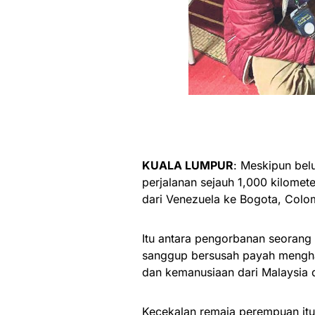
KUALA LUMPUR
: Meskipun bel
perjalanan sejauh 1,000 kilome
dari Venezuela ke Bogota, Col
Itu antara pengorbanan seorang 
sanggup bersusah payah mengha
dan kemanusiaan dari Malaysia 
Kecekalan remaja perempuan it