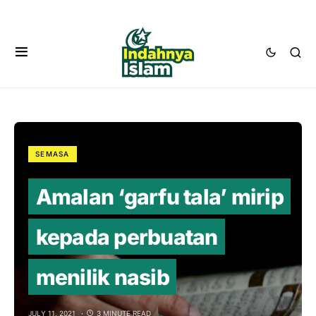
SEMASA
Amalan ‘garfu tala’ mirip
kepada perbuatan
menilik nasib
JULY 11, 2021
3 MINUTE READ