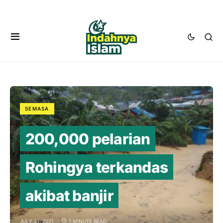
SEMASA
200,000 pelarian
Rohingya terkandas
akibat banjir
JULY 31, 2021
1 MINUTE READ