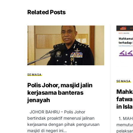
Related Posts
SEMASA
SEMASA
Polis Johor, masjid jalin
Mahk
kerjasama banteras
fatwa
jenayah
in Isl
JOHOR BAHRU – Polis Johor
bertindak proaktif menerusi jalinan
1. MAHK
kerjasama dengan pihak pengurusan
memutus
masjid di negeri ini…
pelaksa