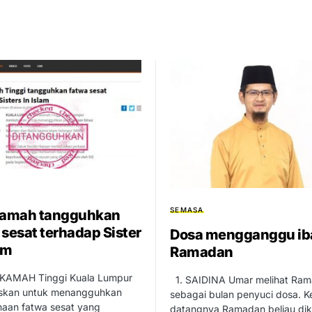
SEMASA
amah tangguhkan
 sesat terhadap Sister
Dosa mengganggu ib
am
Ramadan
AMAH Tinggi Kuala Lumpur
1. SAIDINA Umar melihat Ra
kan untuk menangguhkan
sebagai bulan penyuci dosa. K
naan fatwa sesat yang
datangnya Ramadan beliau di