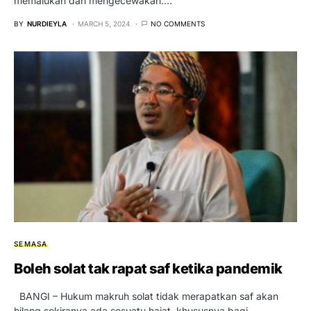
memalukan dan mengecewakan.…
BY
NURDIEYLA
MARCH 5, 2024
NO COMMENTS
SEMASA
Boleh solat tak rapat saf ketika pandemik
BANGI – Hukum makruh solat tidak merapatkan saf akan
hilang sekiranya ada sesuatu hajat, khususnya bagi