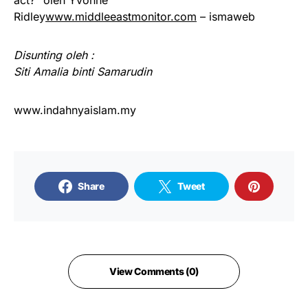
Ridley
www.middleeastmonitor.com
– ismaweb
Disunting oleh :
Siti Amalia binti Samarudin
www.indahnyaislam.my
Share
Tweet
View Comments (0)