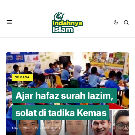
SEMASA
Ajar hafaz surah lazim,
solat di tadika Kemas
MAY 3, 2023
2 MINUTE READ