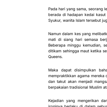
Pada hari yang sama, seorang l
berada di hadapan kedai kasut 
Syukur, wanita Islam tersebut ju
Namun dalam kes yang melibatk
mati di siang hari semasa be
Beberapa minggu kemudian, seo
ditikam sehingga maut ketika s
Queens.
Maka dapat disimpulkan baha
mempraktikkan agama mereka d
dan takut akan menjadi mangs
berpakaian tradisional Muslim a
Kejadian yang mengerikan dan
ironinya berlaku di dalam sebu