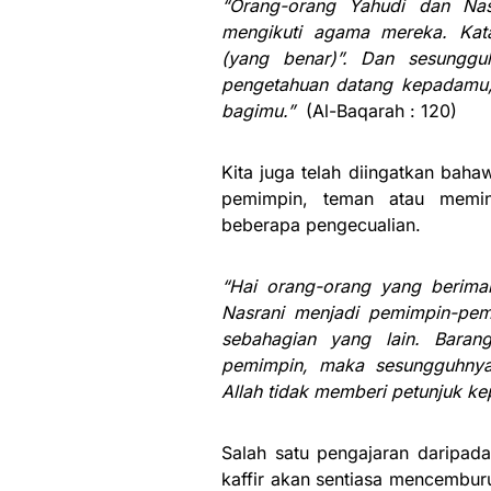
“Orang-orang Yahudi dan Na
mengikuti agama mereka. Kata
(yang benar)”. Dan sesunggu
pengetahuan datang kepadamu, 
bagimu.”
(Al-Baqarah : 120)
Kita juga telah diingatkan baha
pemimpin, teman atau memin
beberapa pengecualian.
“Hai orang-orang yang berima
Nasrani menjadi pemimpin-pem
sebahagian yang lain. Bara
pemimpin, maka sesungguhnya
Allah tidak memberi petunjuk k
Salah satu pengajaran daripad
kaffir akan sentiasa mencemburu