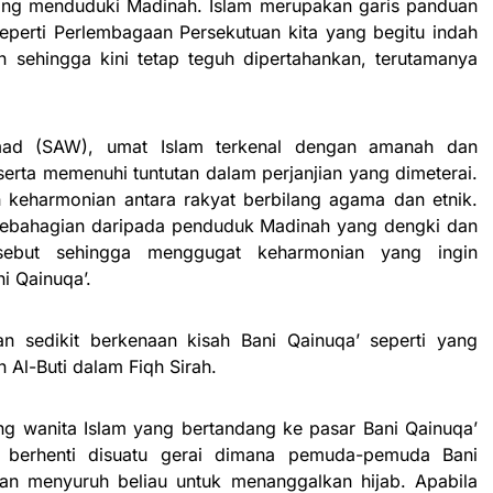
ang menduduki Madinah. Islam merupakan garis panduan
seperti Perlembagaan Persekutuan kita yang begitu indah
n sehingga kini tetap teguh dipertahankan, terutamanya
d (SAW), umat Islam terkenal dengan amanah dan
erta memenuhi tuntutan dalam perjanjian yang dimeterai.
keharmonian antara rakyat berbilang agama dan etnik.
sebahagian daripada penduduk Madinah yang dengki dan
rsebut sehingga menggugat keharmonian yang ingin
i Qainuqa’.
an sedikit berkenaan kisah Bani Qainuqa’ seperti yang
 Al-Buti dalam Fiqh Sirah.
ang wanita Islam yang bertandang ke pasar Bani Qainuqa’
u berhenti disuatu gerai dimana pemuda-pemuda Bani
an menyuruh beliau untuk menanggalkan hijab. Apabila