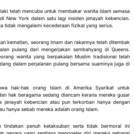
elaki telah mencuba untuk membakar wanita Islam semasa
di New York dalam satu lagi insiden jenayah kebencian.
ga tidak mengalami kecederaan fizikal yang serius.
an kematian, seorang Imam dan rakannya telah ditembak
rjalan pulang dari mengerjakan sembahyang di Queens.
rang wanita yang berpakaian Muslim tradisional telah
edang dalam perjalanan pulang bersama suaminya juga di
wa hak-hak orang Islam di Amerika Syarikat untuk
an hak beragama sedang diancam kerana mereka gusar
a jenayah kebencian atau pun terkorban hanya dengan
tau hanya sebab mereka adalah orang Islam.
 tindakan penuh ketaksuban serta tidak bermoral ini
ah negara yang sentiasa menggelar diri mereka sebagai