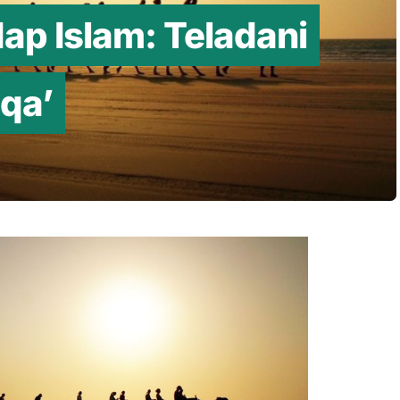
p Islam: Teladani
uqa’