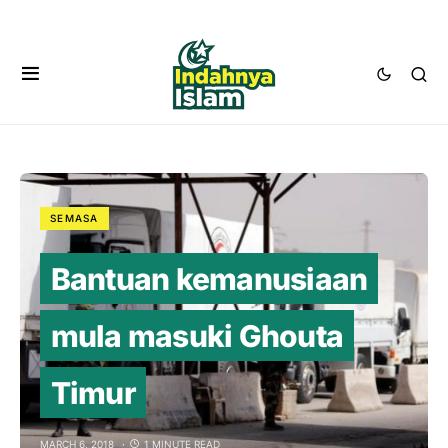
SEMASA
Bantuan kemanusiaan
mula masuki Ghouta
Timur
MARCH 6, 2018
1 MINUTE READ