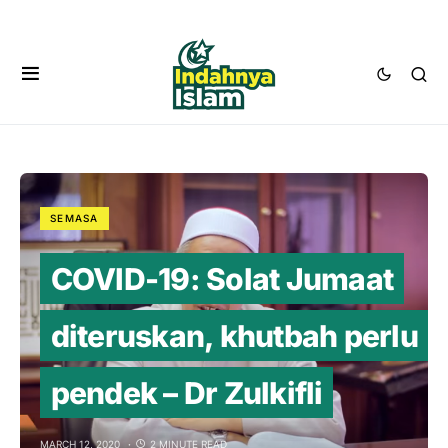
SEMASA
COVID-19: Solat Jumaat
diteruskan, khutbah perlu
pendek – Dr Zulkifli
MARCH 12, 2020
2 MINUTE READ