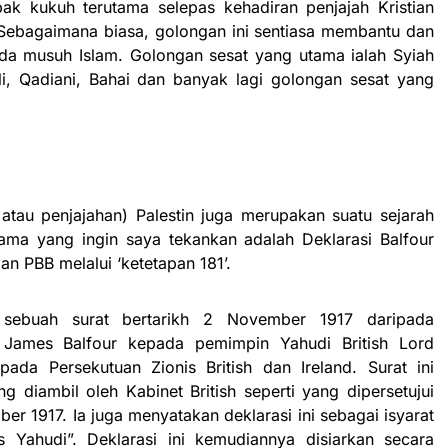
ak kukuh terutama selepas kehadiran penjajah Kristian
ebagaimana biasa, golongan ini sentiasa membantu dan
da musuh Islam. Golongan sesat yang utama ialah Syiah
ili, Qadiani, Bahai dan banyak lagi golongan sesat yang
tau penjajahan) Palestin juga merupakan suatu sejarah
ama yang ingin saya tekankan adalah Deklarasi Balfour
an PBB melalui ‘ketetapan 181’.
 sebuah surat bertarikh 2 November 1917 daripada
ur James Balfour kepada pemimpin Yahudi British Lord
pada Persekutuan Zionis British dan Ireland. Surat ini
iambil oleh Kabinet British seperti yang dipersetujui
r 1917. Ia juga menyatakan deklarasi ini sebagai isyarat
s Yahudi”. Deklarasi ini kemudiannya disiarkan secara