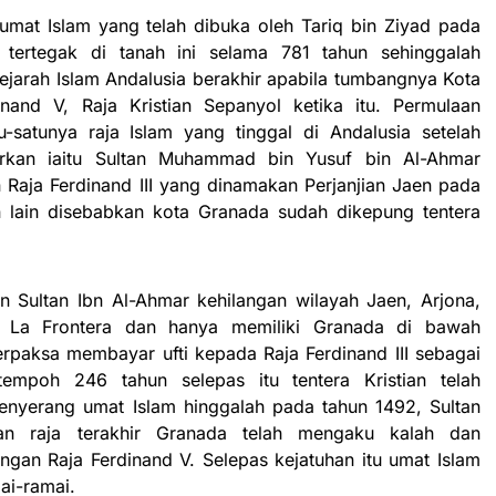
umat Islam yang telah dibuka oleh Tariq bin Ziyad pada
h tertegak di tanah ini selama 781 tahun sehinggalah
ejarah Islam Andalusia berakhir apabila tumbangnya Kota
nand V, Raja Kristian Sepanyol ketika itu. Permulaan
-satunya raja Islam yang tinggal di Andalusia setelah
urkan iaitu Sultan Muhammad bin Yusuf bin Al-Ahmar
 Raja Ferdinand III yang dinamakan Perjanjian Jaen pada
n lain disebabkan kota Granada sudah dikepung tentera
an Sultan Ibn Al-Ahmar kehilangan wilayah Jaen, Arjona,
n La Frontera dan hanya memiliki Granada di bawah
rpaksa membayar ufti kepada Raja Ferdinand III sebagai
empoh 246 tahun selepas itu tentera Kristian telah
enyerang umat Islam hinggalah pada tahun 1492, Sultan
n raja terakhir Granada telah mengaku kalah dan
an Raja Ferdinand V. Selepas kejatuhan itu umat Islam
ai-ramai.