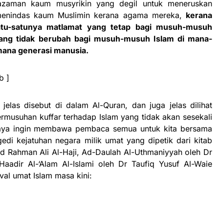
azaman kaum musyrikin yang degil untuk meneruskan
 menindas kaum Muslimin kerana agama mereka,
kerana
atu-satunya matlamat yang tetap bagi musuh-musuh
yang tidak berubah bagi musuh-musuh Islam di mana-
ana generasi manusia.
b ]
jelas disebut di dalam Al-Quran, dan juga jelas dilihat
rmusuhan kuffar terhadap Islam yang tidak akan sesekali
 Saya ingin membawa pembaca semua untuk kita bersama
edi kejatuhan negara milik umat yang dipetik dari kitab
bd Rahman Ali Al-Haji, Ad-Daulah Al-Uthmaniyyah oleh Dr
adir Al-‘Alam Al-Islami oleh Dr Taufiq Yusuf Al-Waie
ival umat Islam masa kini: