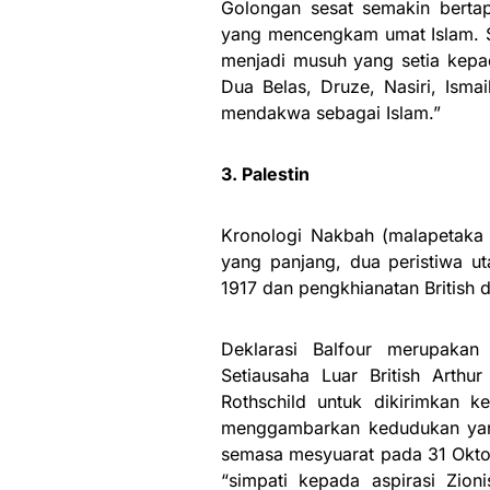
Golongan sesat semakin bertap
yang mencengkam umat Islam. S
menjadi musuh yang setia kepa
Dua Belas, Druze, Nasiri, Isma
mendakwa sebagai Islam.”
3. Palestin
Kronologi Nakbah (malapetaka a
yang panjang, dua peristiwa ut
1917 dan pengkhianatan British d
Deklarasi Balfour merupakan
Setiausaha Luar British Arth
Rothschild untuk dikirimkan ke
menggambarkan kedudukan yang d
semasa mesyuarat pada 31 Oktobe
“simpati kepada aspirasi Zioni