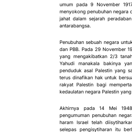
umum pada 9 November 1917 d
menyokong penubuhan negara ora
jahat dalam sejarah peradaban
antarabangsa.
Penubuhan sebuah negara untuk 
dan PBB. Pada 29 November 194
yang mengakibatkan 2/3 tanah
Yahudi manakala bakinya yan
penduduk asal Palestin yang s
terus dinafikan hak untuk bers
rakyat Palestin bagi memper
kedaulatan negara Palestin yang
Akhirnya pada 14 Mei 1948
pengumuman penubuhan negara 
haram Israel telah diisytihark
selepas pengisytiharan itu be