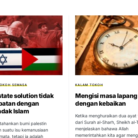
TOKOH
SEMASA
KALAM TOKOH
tate solution tidak
Mengisi masa lapang
patan dengan
dengan kebaikan
dak Islam
Ketika menghuraikan dua ayat 
dari Surah al-Sharh, Sheikh al-
ahankan bumi palestin
menjelaskan bahawa Allah
h suatu isu kemanusiaan
memerintahkan kita agar mengi
ata, tetapi ia adalah