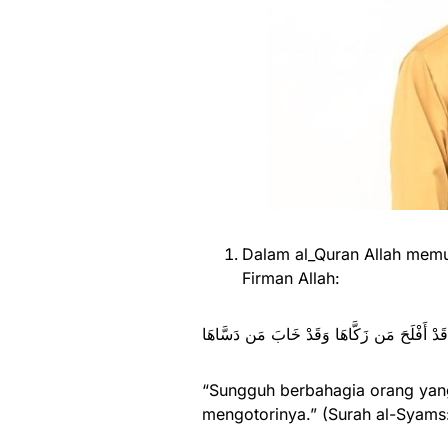
Dalam al_Quran Allah memu
Firman Allah:
قَدْ أَفْلَحَ مَن زَكَّاهَا وَقَدْ خَابَ مَن دَسَّاهَا
“Sungguh berbahagia orang yan
mengotorinya.” (Surah al-Syams