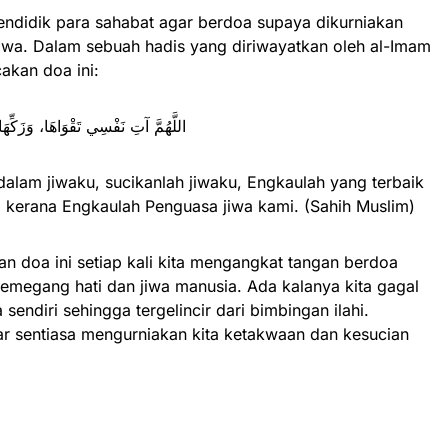
mendidik para sahabat agar berdoa supaya dikurniakan
iwa. Dalam sebuah hadis yang diriwayatkan oleh al-Imam
akan doa ini:
اللَّهُمَّ آتِ نَفْسِي تَقْوَاهَا، وَزَكِّهَا 
 dalam jiwaku, sucikanlah jiwaku, Engkaulah yang terbaik
 kerana Engkaulah Penguasa jiwa kami. (Sahih Muslim)
n doa ini setiap kali kita mengangkat tangan berdoa
emegang hati dan jiwa manusia. Ada kalanya kita gagal
 sendiri sehingga tergelincir dari bimbingan ilahi.
r sentiasa mengurniakan kita ketakwaan dan kesucian