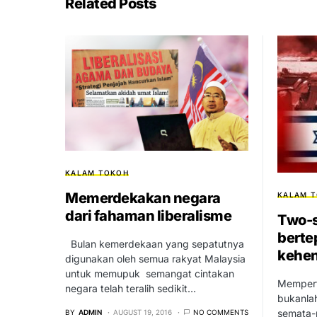
Related Posts
KALAM TOKOH
Memerdekakan negara
KALAM 
dari fahaman liberalisme
Two-s
berte
Bulan kemerdekaan yang sepatutnya
kehen
digunakan oleh semua rakyat Malaysia
untuk memupuk semangat cintakan
Mempert
negara telah teralih sedikit…
bukanla
semata-m
BY
ADMIN
AUGUST 19, 2016
NO COMMENTS