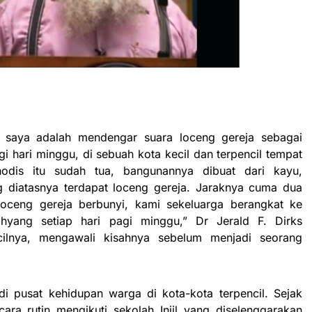
 saya adalah mendengar suara loceng gereja sebagai
 hari minggu, di sebuah kota kecil dan terpencil tempat
hodis itu sudah tua, bangunannya dibuat dari kayu,
 diatasnya terdapat loceng gereja. Jaraknya cuma dua
loceng gereja berbunyi, kami sekeluarga berangkat ke
hyang setiap hari pagi minggu,” Dr Jerald F. Dirks
lnya, mengawali kisahnya sebelum menjadi seorang
i pusat kehidupan warga di kota-kota terpencil. Sejak
cara rutin mengikuti sekolah Injil yang diselenggarakan