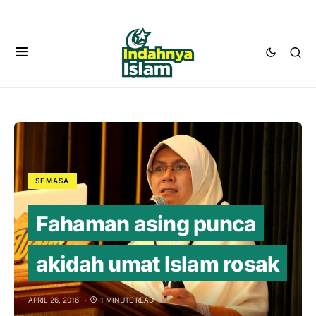
SEMASA
Fahaman asing punca
akidah umat Islam rosak
APRIL 26, 2016
1 MINUTE READ