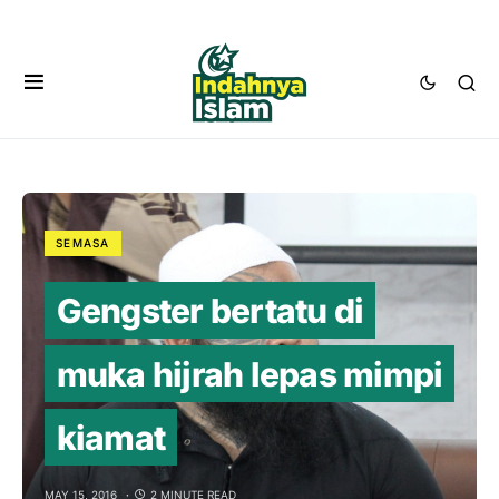
SEMASA
Gengster bertatu di
muka hijrah lepas mimpi
kiamat
MAY 15, 2016
2 MINUTE READ