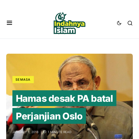
SEMASA
Hamas desak PA batal
Perjanjian Oslo
JANUARY 1, 2018
1 MINUTE READ