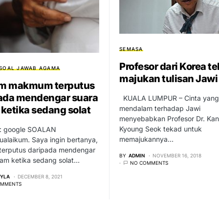
SEMASA
Profesor dari Korea t
SOAL JAWAB AGAMA
majukan tulisan Jawi
m makmum terputus
ada mendengar suara
KUALA LUMPUR – Cinta yang
ketika sedang solat
mendalam terhadap Jawi
menyebabkan Profesor Dr. Ka
Kyoung Seok tekad untuk
: google SOALAN
memajukannya…
alaikum. Saya ingin bertanya,
a terputus daripada mendengar
BY
ADMIN
NOVEMBER 16, 2018
mam ketika sedang solat…
NO COMMENTS
EYLA
DECEMBER 8, 2021
OMMENTS