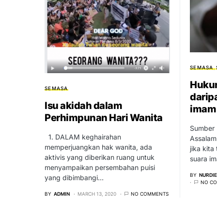
SEMASA
Huku
SEMASA
darip
Isu akidah dalam
imam 
Perhimpunan Hari Wanita
Sumber 
1. DALAM keghairahan
Assalamu
memperjuangkan hak wanita, ada
jika kit
aktivis yang diberikan ruang untuk
suara i
menyampaikan persembahan puisi
BY
NURDI
yang dibimbangi…
NO C
BY
ADMIN
MARCH 13, 2020
NO COMMENTS