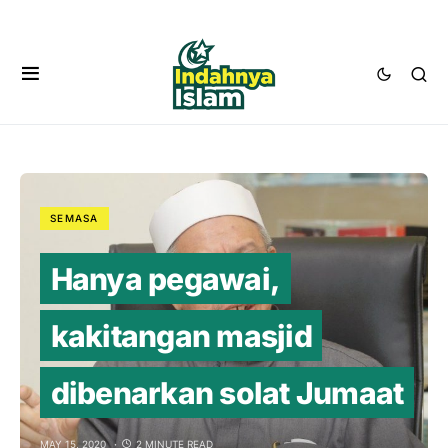
SEMASA
Hanya pegawai,
kakitangan masjid
dibenarkan solat Jumaat
MAY 15, 2020
2 MINUTE READ