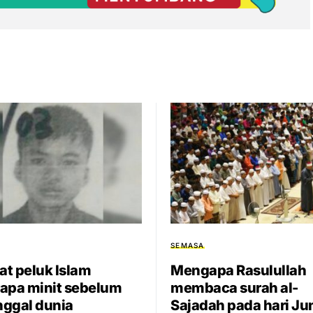
SEMASA
t peluk Islam
Mengapa Rasulullah
apa minit sebelum
membaca surah al-
ggal dunia
Sajadah pada hari J