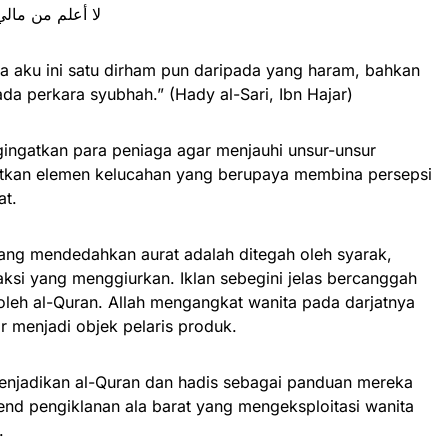
لا أعلم من مالي
ta aku ini satu dirham pun daripada yang haram, bahkan
da perkara syubhah.” (Hady al-Sari, Ibn Hajar)
ngingatkan para peniaga agar menjauhi unsur-unsur
tkan elemen kelucahan yang berupaya membina persepsi
at.
ng mendedahkan aurat adalah ditegah oleh syarak,
ksi yang menggiurkan. Iklan sebegini jelas bercanggah
oleh al-Quran. Allah mengangkat wanita pada darjatnya
r menjadi objek pelaris produk.
enjadikan al-Quran dan hadis sebagai panduan mereka
rend pengiklanan ala barat yang mengeksploitasi wanita
.