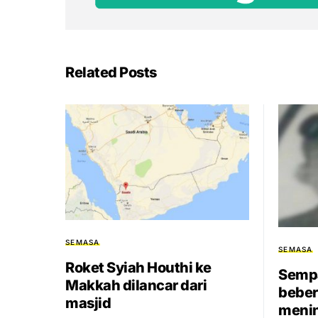
Related Posts
SEMASA
SEMASA
Roket Syiah Houthi ke
Sempa
Makkah dilancar dari
beber
masjid
menin