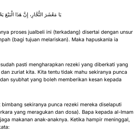
يَا مَعْشَرَ التُّجَّارِ، إِنَّ هَذَا الْبَيْعَ 
ya proses jualbeli ini (terkadang) disertai dengan unsur
mpah (bagi tujuan melariskan). Maka hapuskanla ia
 sudah pasti mengharapkan rezeki yang diberkati yang
an zuriat kita. Kita tentu tidak mahu sekiranya punca
 dan syubhat yang boleh memberikan kesan kepada
t bimbang sekiranya punca rezeki mereka diselaputi
erkara yang meragukan dan dosa). Bapa kepada al-Imam
njaga makanan anak-anaknya. Ketika hampir meninggal,
kata: