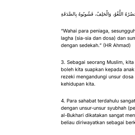
يَحْضُرُهُ اللَّغْوُ، وَالْحَلِفُ، فَشُوبُوهُ بِالصَّدَقَةِ
“Wahai para peniaga, sesungguhn
lagha (sia-sia dan dosa) dan su
dengan sedekah.” (HR Ahmad)
3. Sebagai seorang Muslim, kita
boleh kita suapkan kepada anak d
rezeki mengandungi unsur dosa
kehidupan kita.
4. Para sahabat terdahulu sanga
dengan unsur-unsur syubhah (p
al-Bukhari dikatakan sangat me
beliau diriwayatkan sebagai ber