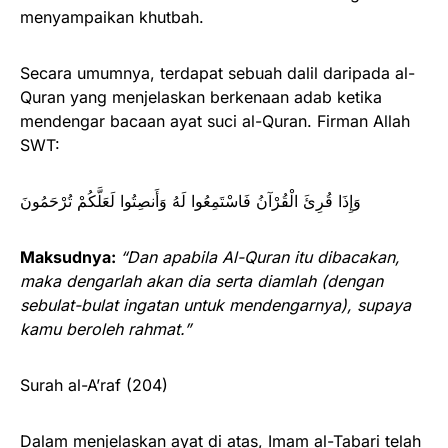
menyampaikan khutbah.
Secara umumnya, terdapat sebuah dalil daripada al-
Quran yang menjelaskan berkenaan adab ketika
mendengar bacaan ayat suci al-Quran. Firman Allah
SWT:
وَإِذَا قُرِئَ الْقُرْآنُ فَاسْتَمِعُوا لَهُ وَأَنصِتُوا لَعَلَّكُمْ تُرْحَمُونَ
Maksudnya:
“Dan apabila Al-Quran itu dibacakan,
maka dengarlah akan dia serta diamlah (dengan
sebulat-bulat ingatan untuk mendengarnya), supaya
kamu beroleh rahmat.”
Surah al-A’raf (204)
Dalam menjelaskan ayat di atas, Imam al-Tabari telah