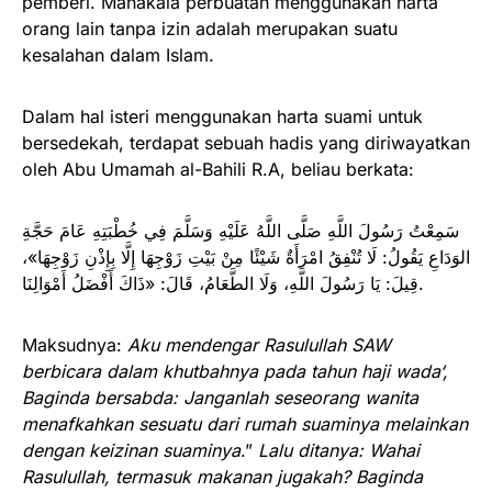
pemberi. Manakala perbuatan menggunakan harta
orang lain tanpa izin adalah merupakan suatu
kesalahan dalam Islam.
Dalam hal isteri menggunakan harta suami untuk
bersedekah, terdapat sebuah hadis yang diriwayatkan
oleh Abu Umamah al-Bahili R.A, beliau berkata:
سَمِعْتُ رَسُولَ اللَّهِ صَلَّى اللَّهُ عَلَيْهِ وَسَلَّمَ فِي خُطْبَتِهِ عَامَ حَجَّةِ
الوَدَاعِ يَقُولُ: لَا تُنْفِقُ امْرَأَةٌ شَيْئًا مِنْ بَيْتِ زَوْجِهَا إِلَّا بِإِذْنِ زَوْجِهَا»،
قِيلَ: يَا رَسُولَ اللَّهِ، وَلَا الطَّعَامُ، قَالَ: «ذَاكَ أَفْضَلُ أَمْوَالِنَا.
Maksudnya:
Aku mendengar Rasulullah SAW
berbicara dalam khutbahnya pada tahun haji wada‘,
Baginda bersabda: Janganlah seseorang wanita
menafkahkan sesuatu dari rumah suaminya melainkan
dengan keizinan suaminya
.”
Lalu ditanya: Wahai
Rasulullah, termasuk makanan jugakah? Baginda