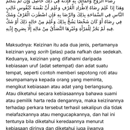
رِضَاءُ الزَّوْجِ وَالْمَالِكِ بِهِ فَإِذْنُهُ فِي ذَلِكَ حَاصِلٌ وَإِنْ لَمْ يَتَكَلَّمْ
وَهَذَا إِذَا عُلِمَ رِضَاهُ لِاطِّرَادِ الْعُرْفِ وَعُلِمَ أَنَّ نَفْسَهُ كَنُفُوسِ غَالِبِ
النَّاسِ فِي السَّمَاحَةِ بِذَلِكَ وَالرِّضَا بِهِ فَإِنِ اضْطَرَبَ الْعُرْفُ وَشَكَّ
فِي رِضَاهُ أَوْ كَانَ شَخْصًا يَشُحُّ بِذَلِكَ وَعُلِمَ مِنْ حَالِهِ ذَلِكَ أَوْ شَكَّ
فِيهِ لَمْ يَجُزْ لِلْمَرْأَةِ وَغَيْرِهَا التَّصَدُّقُ مِنْ مَالِهِ إِلَّا بِصَرِيحِ إِذْنِهِ.
Maksudnya: Keizinan itu ada dua jenis, pertamanya
keizinan yang
sorih
(jelas) pada nafkah dan sedekah.
Keduanya, keizinan yang difahami daripada
kebiasaan uruf (adat setempat) dan adat suatu
tempat, seperti contoh memberi sepotong roti atau
seumpamanya kepada orang yang meminta,
mengikut kebiasaan atau adat yang berlangsung.
Atau diketahui secara kebiasaannya bahawa suami
atau pemilik harta reda dengannya, maka keizinannya
terhadap perkara tersebut terhasil sekalipun dia tidak
melafazkannya atau mengucapkannya, dan hal ini
tentunya bila diketahui keredaannya menurut
kebiasaan dirinya dan diketahui juga jiwanya