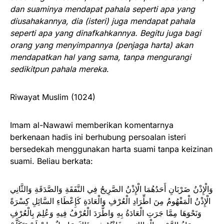
dan suaminya mendapat pahala seperti apa yang
diusahakannya, dia (isteri) juga mendapat pahala
seperti apa yang dinafkahkannya. Begitu juga bagi
orang yang menyimpannya (penjaga harta) akan
mendapatkan hal yang sama, tanpa mengurangi
sedikitpun pahala mereka
.
Riwayat Muslim (1024)
Imam al-Nawawi memberikan komentarnya
berkenaan hadis ini berhubung persoalan isteri
bersedekah menggunakan harta suami tanpa keizinan
suami. Beliau berkata:
وَالْإِذْنُ ضَرْبَانِ أَحَدُهُمَا الْإِذْنُ الصَّرِيحُ فِي النَّفَقَةِ وَالصَّدَقَةِ وَالثَّانِي
الْإِذْنُ الْمَفْهُومُ مِنَ اطِّرَادِ الْعُرْفِ وَالْعَادَةِ كَإِعْطَاءِ السَّائِلِ كِسْرَةً
وَنَحْوَهَا مِمَّا جَرَتِ الْعَادَةُ بِهِ وَاطَّرَدَ الْعُرْفُ فِيهِ وَعُلِمَ بِالْعُرْفِ