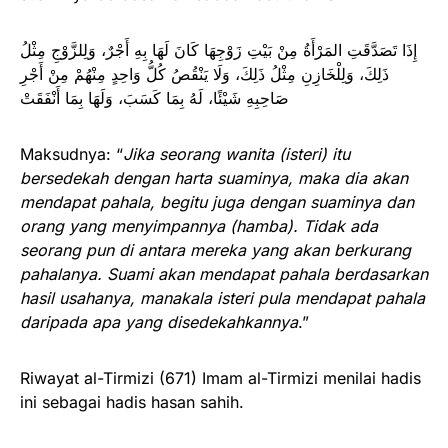
إِذَا تَصَدَّقَتِ المَرْأَةُ مِنْ بَيْتِ زَوْجِهَا كَانَ لَهَا بِهِ أَجْرٌ، وَلِلزَّوْجِ مِثْلُ
ذَلِكَ، وَلِلْخَازِنِ مِثْلُ ذَلِكَ، وَلَا يَنْقُصُ كُلُّ وَاحِدٍ مِنْهُمْ مِنْ أَجْرِ
صَاحِبِهِ شَيْئًا، لَهُ بِمَا كَسَبَ، وَلَهَا بِمَا أَنْفَقَتْ
Maksudnya: “
Jika seorang wanita (isteri) itu
bersedekah dengan harta suaminya, maka dia akan
mendapat pahala, begitu juga dengan suaminya dan
orang yang menyimpannya (hamba). Tidak ada
seorang pun di antara mereka yang akan berkurang
pahalanya. Suami akan mendapat pahala berdasarkan
hasil usahanya, manakala isteri pula mendapat pahala
daripada apa yang disedekahkannya
.”
Riwayat al-Tirmizi (671) Imam al-Tirmizi menilai hadis
ini sebagai hadis hasan sahih.