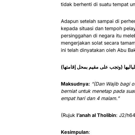
tidak berhenti di suatu tempat 
Adapun setelah sampai di perhen
kepada situasi dan tempoh pelay
persinggahan di negara itu meleb
mengerjakan solat secara tamam 
ini telah dinyatakan oleh Abu B
(بلياليها
Maksudnya:
“(Dan Wajib bagi 
berniat untuk menetap pada suat
empat hari dan 4 malam.”
(Rujuk
I’anah al Tholibin
: J2/h6
Kesimpulan
: