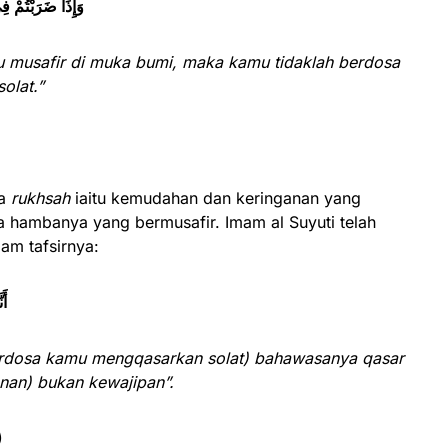
وَإِذَا ضَرَبْتُمْ ف
 musafir di muka bumi, maka kamu tidaklah berdosa
olat.”
wa
rukhsah
iaitu kemudahan dan keringanan yang
a hambanya yang bermusafir. Imam al Suyuti telah
lam tafsirnya:
فَلَ
erdosa kamu mengqasarkan solat) bahawasanya qasar
anan) bukan kewajipan”.
0)