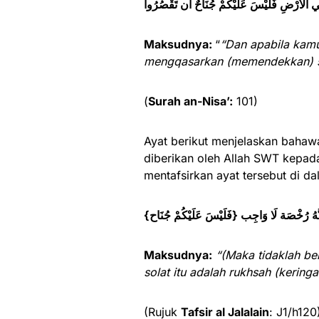
ِي الْأَرْضِ فَلَيْسَ عَلَيْكُمْ جُنَاحٌ أَن تَقْصُرُوا
Maksudnya:
“
“Dan apabila kamu
mengqasarkan (memendekkan) s
(
Surah an-Nisa’:
101)
Ayat berikut menjelaskan baha
diberikan oleh Allah SWT kepad
mentafsirkan ayat tersebut di da
{يْسَ عَلَيْكُمْ جُنَاح} أَنَّهُ رُخْصَة لَا وَاجِب
Maksudnya:
“(Maka tidaklah b
solat itu adalah rukhsah (kering
(Rujuk
Tafsir al Jalalain
: J1/h12