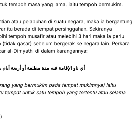
untuk tempoh masa yang lama, iaitu tempoh bermukim.
tian atau pelabuhan di suatu negara, maka ia bergantung
ar itu berada di tempat persinggahan. Sekiranya
ihi tempoh musafir atau melebihi 3 hari maka ia perlu
(tidak qasar) sebelum bergerak ke negara lain. Perkara
akar al-Dimyathi di dalam karangannya:
وتجب على مقيم بمحل إقامتها) أي ناو الإقامة فيه مدة مطلقة أو أربعة أيام 
orang yang bermukim pada tempat mukimnya)
iaitu
u tempat untuk satu tempoh yang tertentu atau selama
4)