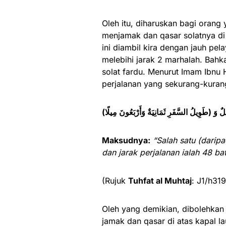
Oleh itu, diharuskan bagi orang 
menjamak dan qasar solatnya di 
ini diambil kira dengan jauh pel
melebihi jarak 2 marhalah. Bahka
solat fardu. Menurut Imam Ibnu 
perjalanan yang sekurang-kuran
لٌ وَ (طَوِيلُ السَّفَرِ ثَمَانِيَةٌ وَأَرْبَعُونَ مِيلًا
Maksudnya:
“Salah satu (daripa
dan jarak perjalanan ialah 48 bat
(Rujuk
Tuhfat al Muhtaj
: J1/h31
Oleh yang demikian, dibolehkan
jamak dan qasar di atas kapal l