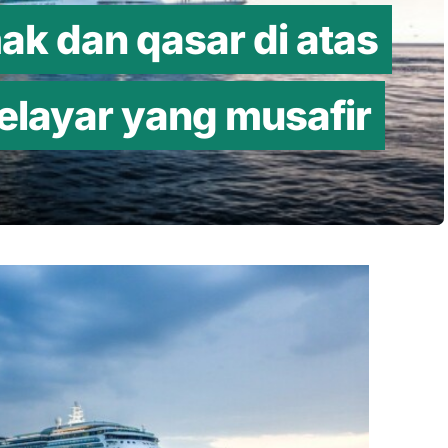
ak dan qasar di atas
pelayar yang musafir