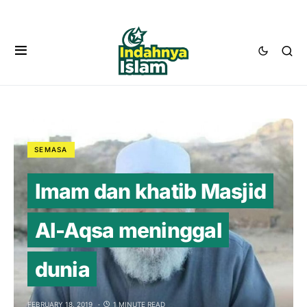
SEMASA
Imam dan khatib Masjid
Al-Aqsa meninggal
dunia
FEBRUARY 18, 2019
1 MINUTE READ