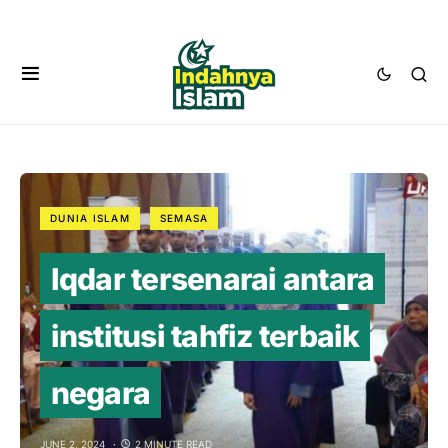
DUNIA ISLAM
SEMASA
Iqdar tersenarai antara
institusi tahfiz terbaik
negara
JUNE 2, 2024
2 MINUTE READ