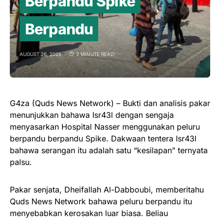
Berpandu Spike
Berpandu
AUGUST 26, 2025
2 MINUTE READ
G4za (Quds News Network) – Bukti dan analisis pakar
menunjukkan bahawa Isr43l dengan sengaja
menyasarkan Hospital Nasser menggunakan peluru
berpandu berpandu Spike. Dakwaan tentera Isr43l
bahawa serangan itu adalah satu “kesilapan” ternyata
palsu.
Pakar senjata, Dheifallah Al-Dabboubi, memberitahu
Quds News Network bahawa peluru berpandu itu
menyebabkan kerosakan luar biasa. Beliau