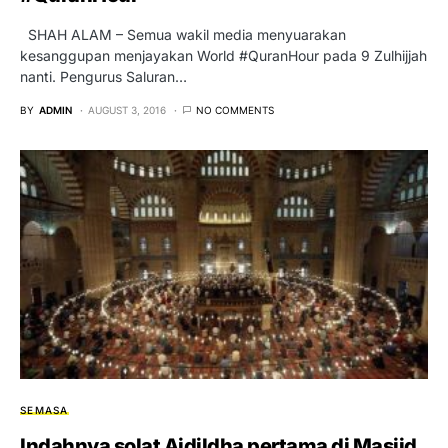
SHAH ALAM – Semua wakil media menyuarakan
kesanggupan menjayakan World #QuranHour pada 9 Zulhijjah
nanti. Pengurus Saluran…
BY
ADMIN
AUGUST 3, 2016
NO COMMENTS
SEMASA
Indahnya solat Aidildha pertama di Masjid