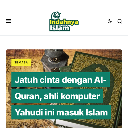
SEMASA
Jatuh cinta dengan Al-
Quran, ahli komputer
Yahudi ini masuk Islam
AUGUST 16, 2016
4 MINUTE READ