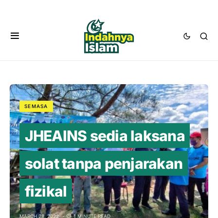
SEMASA
JHEAINS sedia laksana
solat tanpa penjarakan
fizikal
MARCH 28, 2022
1 MINUTE READ