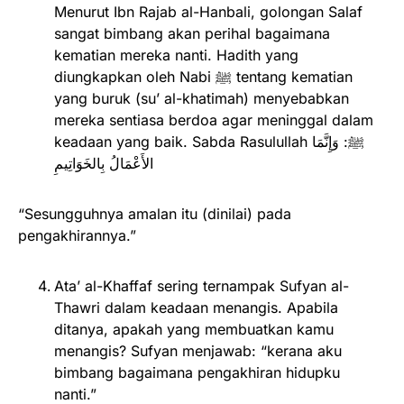
Menurut Ibn Rajab al-Hanbali, golongan Salaf
sangat bimbang akan perihal bagaimana
kematian mereka nanti. Hadith yang
diungkapkan oleh Nabi ﷺ tentang kematian
yang buruk (su’ al-khatimah) menyebabkan
mereka sentiasa berdoa agar meninggal dalam
keadaan yang baik. Sabda Rasulullah ﷺ: وَإِنَّمَا
الأَعْمَالُ بِالخَوَاتِيمِ
“Sesungguhnya amalan itu (dinilai) pada
pengakhirannya.”
Ata’ al-Khaffaf sering ternampak Sufyan al-
Thawri dalam keadaan menangis. Apabila
ditanya, apakah yang membuatkan kamu
menangis? Sufyan menjawab: “kerana aku
bimbang bagaimana pengakhiran hidupku
nanti.”