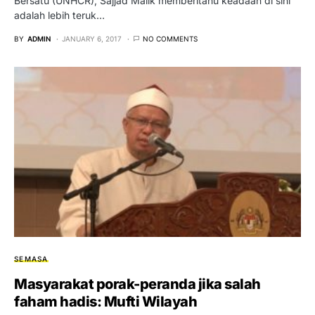
Bersatu (UNHCR), Sajjad Malik memberitahu keadaan di sini
adalah lebih teruk…
BY
ADMIN
JANUARY 6, 2017
NO COMMENTS
SEMASA
Masyarakat porak-peranda jika salah
faham hadis: Mufti Wilayah