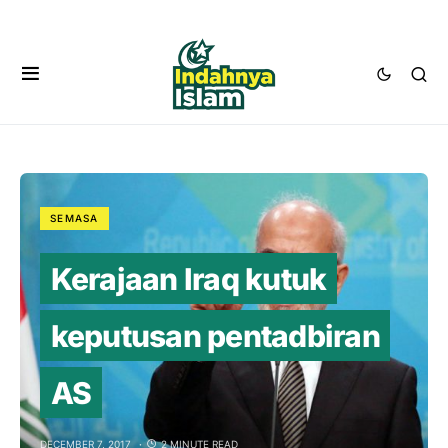
SEMASA
Kerajaan Iraq kutuk
keputusan pentadbiran
AS
DECEMBER 7, 2017
2 MINUTE READ