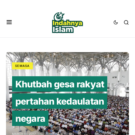
SEMASA
Khutbah gesa rakyat
pertahan kedaulatan
negara
MARCH 10, 2017
2 MINUTE READ