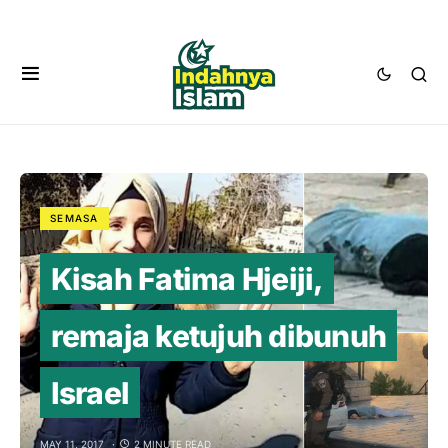
SEMASA
Kisah Fatima Hjeiji,
remaja ketujuh dibunuh
Israel
MAY 11, 2017
2 MINUTE READ