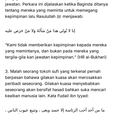
jawatan. Perkara ini dijelaskan ketika Baginda ditanya
tentang mereka yang meminta untuk memegang
kepimpinan lalu Rasulullah ﷺ menjawab:
إنا لا تُولي هذا مَنْ سَألهُ وَلا مَنْ حَرَص عليه
“Kami tidak memberikan kepimpinan kepada mereka
yang memintanya, dan bukan pada mereka yang
tergila-gila kan jawatan kepimpinan.” (HR al-Bukhari)
3. Malah seorang tokoh sufi yang terkenal pernah
berpesan bahawa gilakan kuasa akan merosakkan
peribadi seseorang. Gilakan kuasa menyebabkan
seseorang akan bersifat hasad bahkan suka mencari
keaiban manusia lain. Kata Fudail ibn Iyyad:
ما من أحد أحب الرئاسة إلا حسد وبغى ، وتتبع عيوب الناس ،