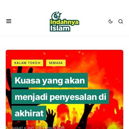
KALAM TOKOH
SEMASA
Kuasa yang akan
menjadi penyesalan di
akhirat
AUGUST 4, 2021
1 MINUTE READ