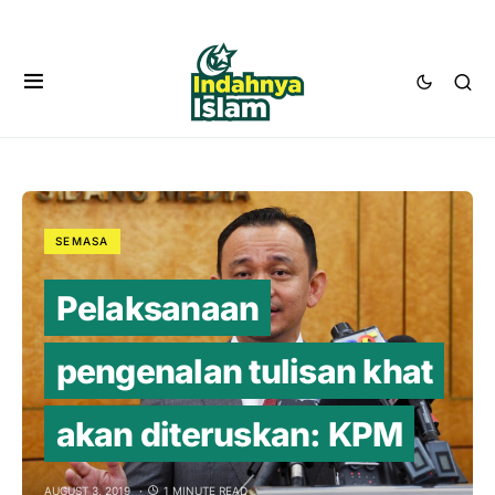
SEMASA
Pelaksanaan
pengenalan tulisan khat
akan diteruskan: KPM
AUGUST 3, 2019
1 MINUTE READ