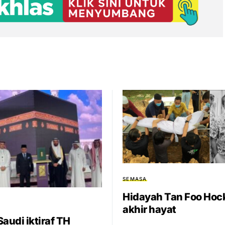
SEMASA
Hidayah Tan Foo Hock
akhir hayat
audi iktiraf TH