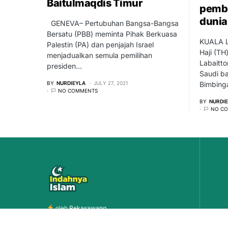
Baitulmaqdis Timur
pembi
dunia
GENEVA– Pertubuhan Bangsa-Bangsa
Bersatu (PBB) meminta Pihak Berkuasa
KUALA 
Palestin (PA) dan penjajah Israel
Haji (TH
menjadualkan semula pemilihan
Labaitt
presiden…
Saudi ba
BY
NURDIEYLA
JULY 27, 2021
Bimbin
NO COMMENTS
BY
NURDI
NO C
oleh
Rekasawang