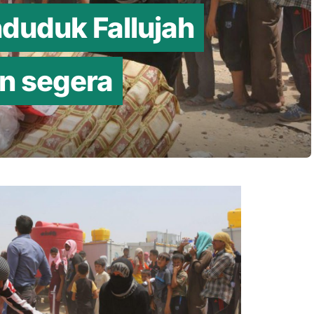
nduduk Fallujah
n segera