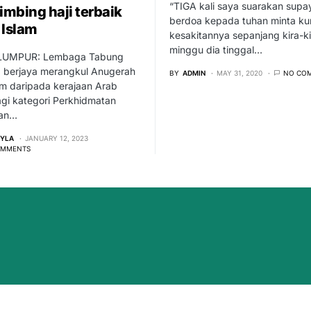
“TIGA kali saya suarakan supa
mbing haji terbaik
berdoa kepada tuhan minta k
 Islam
kesakitannya sepanjang kira-ki
minggu dia tinggal…
LUMPUR: Lembaga Tabung
) berjaya merangkul Anugerah
BY
ADMIN
MAY 31, 2020
NO CO
om daripada kerajaan Arab
gi kategori Perkhidmatan
gan…
EYLA
JANUARY 12, 2023
OMMENTS