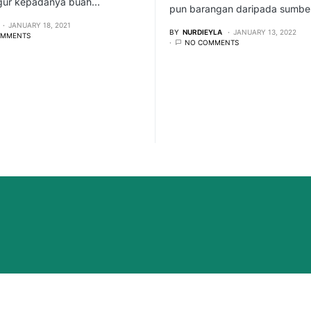
gur kepadanya buah…
pun barangan daripada sumbe
JANUARY 18, 2021
BY
NURDIEYLA
JANUARY 13, 2022
OMMENTS
NO COMMENTS