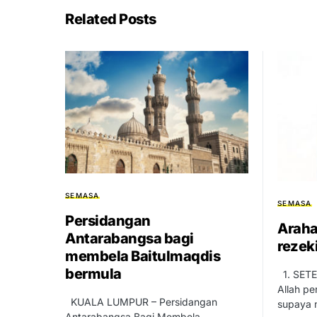
Related Posts
SEMASA
SEMASA
Persidangan
Araha
Antarabangsa bagi
rezek
membela Baitulmaqdis
bermula
1. SETE
Allah pe
KUALA LUMPUR – Persidangan
supaya 
Antarabangsa Bagi Membela