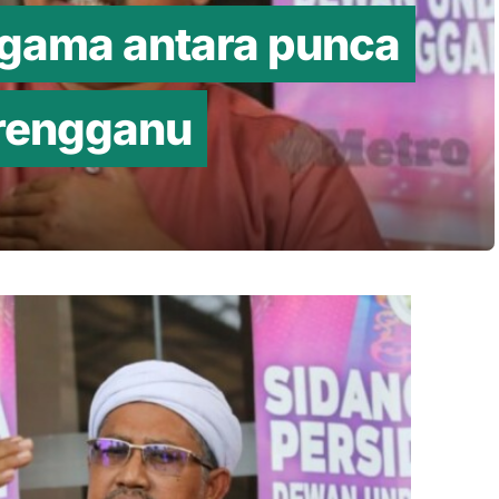
agama antara punca
erengganu