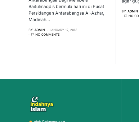
agar gu
Baitulmaqdis bermula hari ini di Pusat
BY
ADMIN
Persidangan Antarabangsa Al-Azhar,
NO C
Madinah…
BY
ADMIN
JANUARY 17, 2018
NO COMMENTS
oleh
Rekasawang