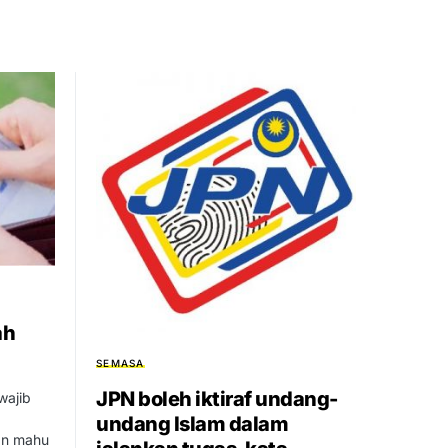
ah
SEMASA
JPN boleh iktiraf undang-
wajib
undang Islam dalam
an mahu