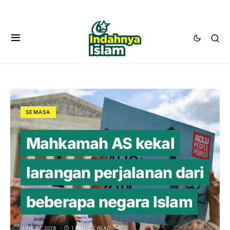
SEMASA
Mahkamah AS kekal
larangan perjalanan dari
beberapa negara Islam
JUNE 27, 2018
1 MINUTE READ