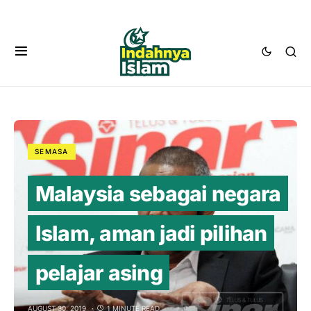
SEMASA
Malaysia sebagai negara
Islam, aman jadi pilihan
pelajar asing
AUGUST 30, 2019
1 MINUTE READ