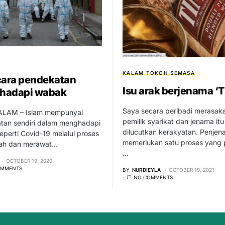
KALAM TOKOH
SEMASA
cara pendekatan
Isu arak berjenama ‘
 hadapi wabak
Saya secara peribadi merasak
LAM – Islam mempunyai
pemilik syarikat dan jenama itu
tan sendiri dalam menghadapi
dilucutkan kerakyatan. Penje
perti Covid-19 melalui proses
memerlukan satu proses yang 
ah dan merawat…
…
OCTOBER 19, 2020
OMMENTS
BY
NURDIEYLA
OCTOBER 19, 2021
NO COMMENTS