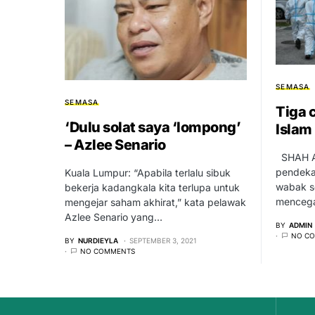
SEMASA
SEMASA
Tiga 
‘Dulu solat saya ‘lompong’
Islam
– Azlee Senario
SHAH A
pendeka
Kuala Lumpur: “Apabila terlalu sibuk
wabak se
bekerja kadangkala kita terlupa untuk
menceg
mengejar saham akhirat,” kata pelawak
Azlee Senario yang…
BY
ADMIN
NO C
BY
NURDIEYLA
SEPTEMBER 3, 2021
NO COMMENTS