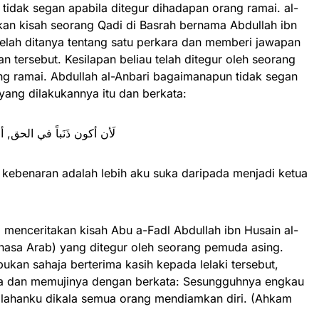
 tidak segan apabila ditegur dihadapan orang ramai. al-
kan kisah seorang Qadi di Basrah bernama Abdullah ibn
 telah ditanya tentang satu perkara dan memberi jawapan
n tersebut. Kesilapan beliau telah ditegur oleh seorang
ng ramai. Abdullah al-Anbari bagaimanapun tidak segan
yang dilakukannya itu dan berkata:
لَأن أكون ذَنَباً في الحق, 
 kebenaran adalah lebih aku suka daripada menjadi ketua
a menceritakan kisah Abu a-Fadl Abdullah ibn Husain al-
hasa Arab) yang ditegur oleh seorang pemuda asing.
 bukan sahaja berterima kasih kepada lelaki tersebut,
 dan memujinya dengan berkata: Sesungguhnya engkau
lahanku dikala semua orang mendiamkan diri. (Ahkam