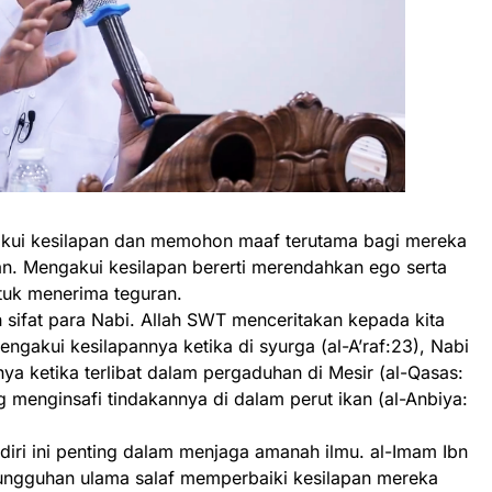
kui kesilapan dan memohon maaf terutama bagi mereka
. Mengakui kesilapan bererti merendahkan ego serta
tuk menerima teguran.
 sifat para Nabi. Allah SWT menceritakan kepada kita
gakui kesilapannya ketika di syurga (al-A’raf:23), Nabi
a ketika terlibat dalam pergaduhan di Mesir (al-Qasas:
 menginsafi tindakannya di dalam perut ikan (al-Anbiya:
iri ini penting dalam menjaga amanah ilmu. al-Imam Ibn
ungguhan ulama salaf memperbaiki kesilapan mereka