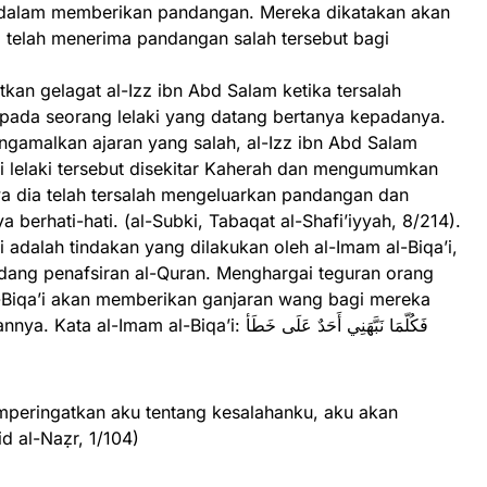
h dalam memberikan pandangan. Mereka dikatakan akan
 telah menerima pandangan salah tersebut bagi
kan gelagat al-Izz ibn Abd Salam ketika tersalah
ada seorang lelaki yang datang bertanya kepadanya.
ngamalkan ajaran yang salah, al-Izz ibn Abd Salam
ri lelaki tersebut disekitar Kaherah dan mengumumkan
 dia telah tersalah mengeluarkan pandangan dan
berhati-hati. (al-Subki, Tabaqat al-Shafi’iyyah, 8/214).
i adalah tindakan yang dilakukan oleh al-Imam al-Biqa’i,
dang penafsiran al-Quran. Menghargai teguran orang
l-Biqa’i akan memberikan ganjaran wang bagi mereka
al-Biqa’i: فَكُلّمَا نَبَّهَنِي أَحَدٌ عَلَى خَطَأ
mperingatkan aku tentang kesalahanku, aku akan
d al-Naẓr, 1/104)