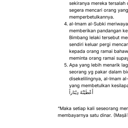
sekiranya mereka tersala
segera mencari orang yang
memperbetulkannya.
al-Imam al-Subki meriwayat
memberikan pandangan kep
Bimbang lelaki tersebut me
sendiri keluar pergi menca
kepada orang ramai bahawa
meminta orang ramai supaya 
Apa yang lebih menarik lag
seorang yg pakar dalam bi
disekelilingnya, al-Imam a
yang membetulkan kesilapannya. Kata al-Imam 
أَعْطَيْتُهُ دِيْنَاراً
“Maka setiap kali seseorang me
membayarnya satu dinar. (Maṣāʿi