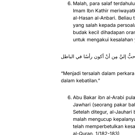
Malah, para salaf terdahulu
Imam Ibn Kathir meriwayat
al-Hasan al-Anbari. Beliau
yang salah kepada persoala
budak kecil dihadapan ora
untuk mengakui kesalahan 
أحبُّ إليَّ مِن أنْ أكون رأسًا في الباطل
“Menjadi tersalah dalam perkara
dalam kebatilan.”
Abu Bakar ibn al-Arabi pul
Jawhari (seorang pakar ba
Setelah ditegur, al-Jauhari
malah mengucup kepalanya
telah memperbetulkan kesa
al-Quran, 1/182-183)