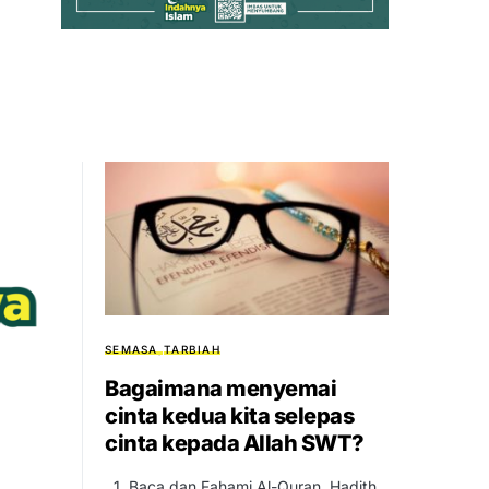
SEMASA
TARBIAH
Bagaimana menyemai
cinta kedua kita selepas
cinta kepada Allah SWT?
1. Baca dan Fahami Al-Quran, Hadith