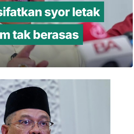
ifatkan syor letak
am tak berasas