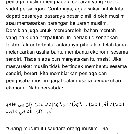
peniaga muslim menghadapi cabaran yang kuat di
sudut persaingan. Contohnya, agak sukar untuk kita
dapati pasaraya-pasaraya besar dimiliki oleh muslim
atau memasarkan barangan keluaran muslim.
Demikian juga untuk memperolehi bahan mentah
yang baik dan berpatutan. Ini berlaku disebabkan
faktor-faktor tertentu, antaranya pihak lain telah lama
melancarkan usaha bantu membantu ekonomi sesama
sendiri. Tiada siapa pun menyatakan itu ‘rasis’. Jika
masyarakat muslin tidak bertindak membantu sesama
sendiri, bererti kita membiarkan peniaga dan
pengusaha muslim gagal dalam usaha pengukuhan
ekonomi. Nabi bersabda:
المُسْلِمُ أَخُو المُسْلِمِ، لاَ يَظْلِمُهُ وَلاَ يُسْلِمُهُ، وَمَنْ كَانَ فِي حَاجَةِ
أَخِيهِ كَانَ اللَّهُ فِي حَاجَتِهِ
“Orang muslim itu saudara orang muslim. Dia