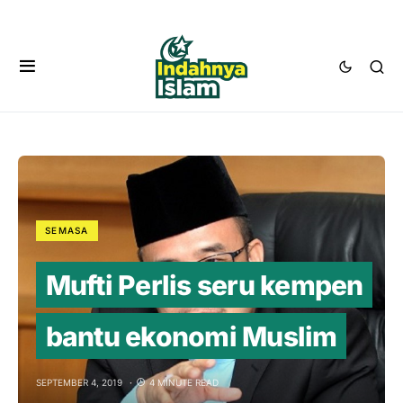
SEMASA
Mufti Perlis seru kempen
bantu ekonomi Muslim
SEPTEMBER 4, 2019
4 MINUTE READ