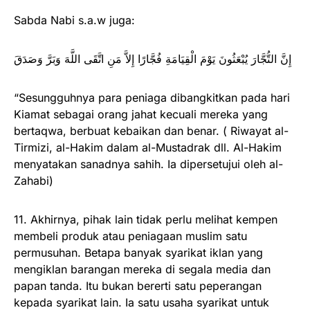
Sabda Nabi s.a.w juga:
إِنَّ التُّجَّارَ يُبْعَثُونَ يَوْمَ الْقِيَامَةِ فُجَّارًا إِلاَّ مَنِ اتَّقَى اللَّهَ وَبَرَّ وَصَدَقَ
“Sesungguhnya para peniaga dibangkitkan pada hari
Kiamat sebagai orang jahat kecuali mereka yang
bertaqwa, berbuat kebaikan dan benar. ( Riwayat al-
Tirmizi, al-Hakim dalam al-Mustadrak dll. Al-Hakim
menyatakan sanadnya sahih. Ia dipersetujui oleh al-
Zahabi)
11. Akhirnya, pihak lain tidak perlu melihat kempen
membeli produk atau peniagaan muslim satu
permusuhan. Betapa banyak syarikat iklan yang
mengiklan barangan mereka di segala media dan
papan tanda. Itu bukan bererti satu peperangan
kepada syarikat lain. Ia satu usaha syarikat untuk