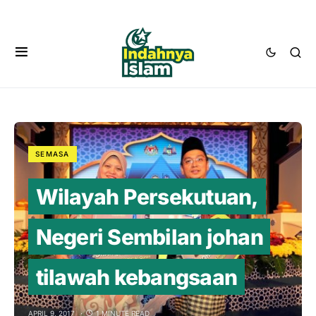
SEMASA
Wilayah Persekutuan,
Negeri Sembilan johan
tilawah kebangsaan
APRIL 9, 2017
1 MINUTE READ