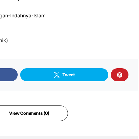
an-Indahnya-Islam
mik)
Tweet
View Comments (0)