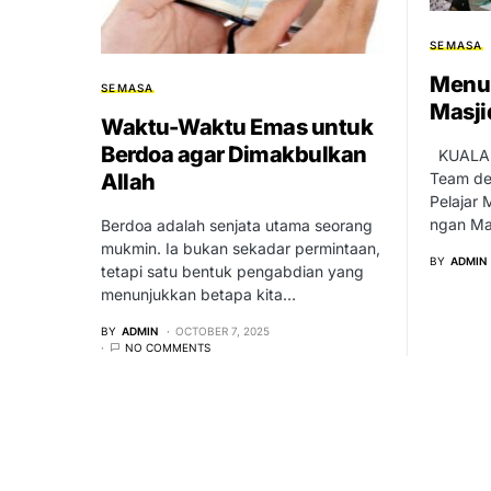
SEMASA
Menu 
SEMASA
Masji
Waktu-Waktu Emas untuk
Berdoa agar Dimakbulkan
KUALA L
Allah
Team de
Pelajar 
ngan Ma
Berdoa adalah senjata utama seorang
mukmin. Ia bukan sekadar permintaan,
BY
ADMIN
tetapi satu bentuk pengabdian yang
menunjukkan betapa kita…
BY
ADMIN
OCTOBER 7, 2025
NO COMMENTS