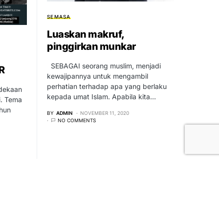
SEMASA
Luaskan makruf,
pinggirkan munkar
SEBAGAI seorang muslim, menjadi
R
kewajipannya untuk mengambil
perhatian terhadap apa yang berlaku
dekaan
kepada umat Islam. Apabila kita…
i. Tema
ahun
BY
ADMIN
NOVEMBER 11, 2020
NO COMMENTS