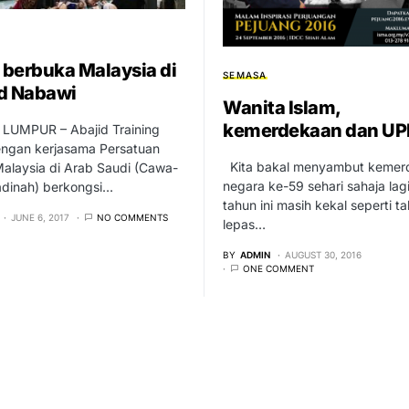
berbuka Malaysia di
SEMASA
d Nabawi
Wanita Islam,
kemerdekaan dan UP
UMPUR – Abajid Training
ngan kerjasama Persatuan
Kita bakal menyambut kemer
Malaysia di Arab Saudi (Cawa­
negara ke-59 sehari sahaja lag
dinah) berkongsi…
tahun ini masih kekal seperti t
JUNE 6, 2017
NO COMMENTS
lepas…
BY
ADMIN
AUGUST 30, 2016
ONE COMMENT