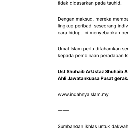
tidak didasarkan pada tauhid.
Dengan maksud, mereka membat
lingkup peribadi seseorang indi
cara hidup. Ini menyebabkan be
Umat Islam perlu difahamkan se
kepada pembinaan peradaban Is
Ust Shuhaib ArUstaz Shuhaib 
Ahli Jawatankuasa Pusat geraka
www.indahnyaislam.my
—-—
Sumbangan ikhlas untuk dakwah 