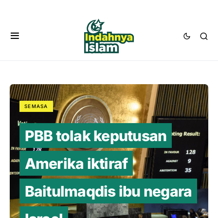
SEMASA
PBB tolak keputusan
Amerika iktiraf
Baitulmaqdis ibu negara