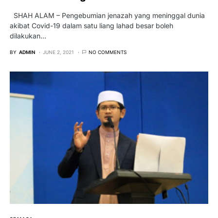
SHAH ALAM – Pengebumian jenazah yang meninggal dunia
akibat Covid-19 dalam satu liang lahad besar boleh
dilakukan…
BY
ADMIN
JUNE 2, 2021
NO COMMENTS