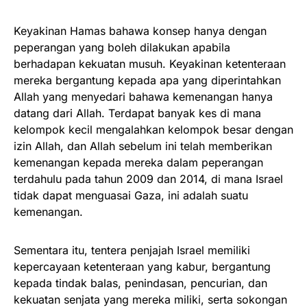
Keyakinan Hamas bahawa konsep hanya dengan
peperangan yang boleh dilakukan apabila
berhadapan kekuatan musuh. Keyakinan ketenteraan
mereka bergantung kepada apa yang diperintahkan
Allah yang menyedari bahawa kemenangan hanya
datang dari Allah. Terdapat banyak kes di mana
kelompok kecil mengalahkan kelompok besar dengan
izin Allah, dan Allah sebelum ini telah memberikan
kemenangan kepada mereka dalam peperangan
terdahulu pada tahun 2009 dan 2014, di mana Israel
tidak dapat menguasai Gaza, ini adalah suatu
kemenangan.
Sementara itu, tentera penjajah Israel memiliki
kepercayaan ketenteraan yang kabur, bergantung
kepada tindak balas, penindasan, pencurian, dan
kekuatan senjata yang mereka miliki, serta sokongan