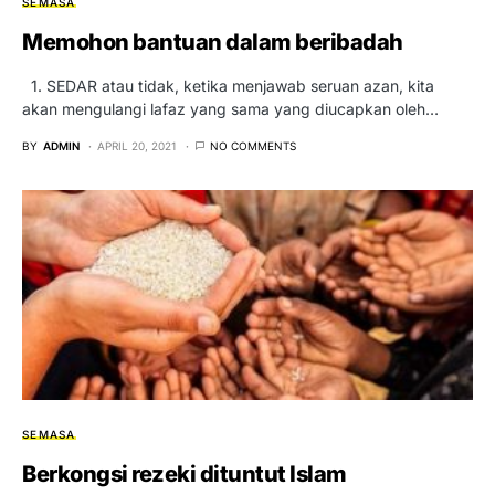
SEMASA
Memohon bantuan dalam beribadah
1. SEDAR atau tidak, ketika menjawab seruan azan, kita
akan mengulangi lafaz yang sama yang diucapkan oleh…
BY
ADMIN
APRIL 20, 2021
NO COMMENTS
SEMASA
Berkongsi rezeki dituntut Islam