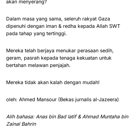
akan menyerang?
Dalam masa yang sama, seleruh rakyat Gaza
dipenuhi dengan iman & redha kepada Allah SWT
pada tahap yang tertinggi.
Mereka telah berjaya menukar perasaan sedih,
geram, pasrah kepada tenaga kekuatan untuk
bertahan melawan penjajah.
Mereka tidak akan kalah dengan mudah!
oleh: Ahmed Mansour (Bekas jurnalis al-Jazeera)
Alih bahasa: Anas bin Bad latif & Ahmad Muntaha bin
Zainal Bahrin