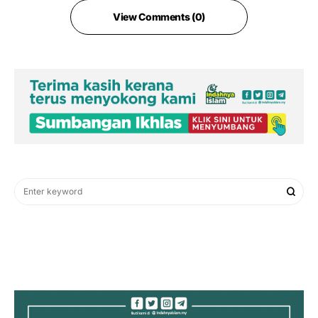
View Comments (0)