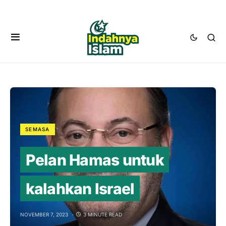
SEMASA
Pelan Hamas untuk
kalahkan Israel
NOVEMBER 7, 2023
3 MINUTE READ