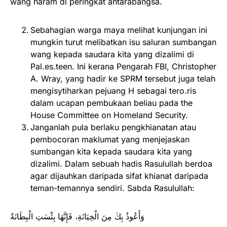
wang haram di peringkat antarabangsa.
Sebahagian warga maya melihat kunjungan ini
mungkin turut melibatkan isu saluran sumbangan
wang kepada saudara kita yang dizalimi di
Pal.es.teen. Ini kerana Pengarah FBI, Christopher
A. Wray, yang hadir ke SPRM tersebut juga telah
mengisytiharkan pejuang H sebagai tero.ris
dalam ucapan pembukaan beliau pada the
House Committee on Homeland Security.
Janganlah pula berlaku pengkhianatan atau
pembocoran maklumat yang menjejaskan
sumbangan kita kepada saudara kita yang
dizalimi. Dalam sebuah hadis Rasulullah berdoa
agar dijauhkan daripada sifat khianat daripada
teman-temannya sendiri. Sabda Rasulullah:
وَأَعُوذُ بِكَ مِنَ الْخِيَانَةِ، فَإِنَّهَا بِئْسَتِ الْبِطَانَةُ