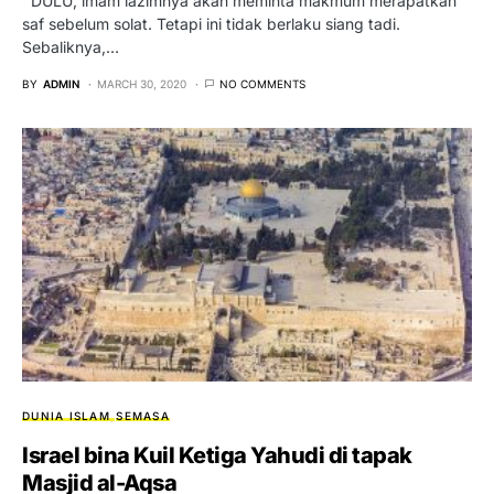
DULU, imam lazimnya akan meminta makmum merapatkan
saf sebelum solat. Tetapi ini tidak berlaku siang tadi.
Sebaliknya,…
BY
ADMIN
MARCH 30, 2020
NO COMMENTS
DUNIA ISLAM
SEMASA
Israel bina Kuil Ketiga Yahudi di tapak
Masjid al-Aqsa