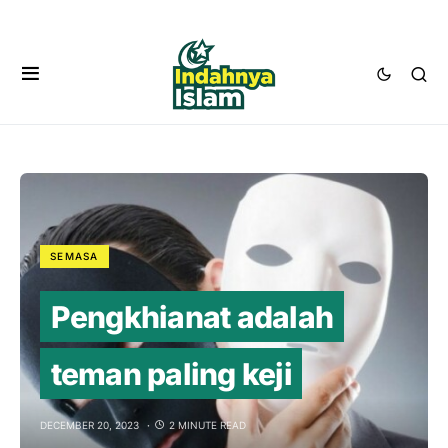
SEMASA
Pengkhianat adalah
teman paling keji
DECEMBER 20, 2023
2 MINUTE READ