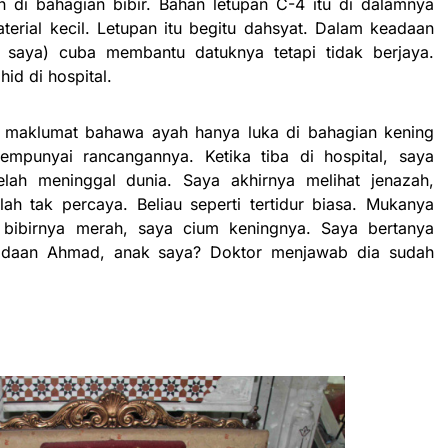
 di bahagian bibir. Bahan letupan C-4 itu di dalamnya
erial kecil. Letupan itu begitu dahsyat. Dalam keadaan
saya) cuba membantu datuknya tetapi tidak berjaya.
id di hospital.
t maklumat bahawa ayah hanya luka di bahagian kening
empunyai rancangannya. Ketika tiba di hospital, saya
lah meninggal dunia. Saya akhirnya melihat jenazah,
h tak percaya. Beliau seperti tertidur biasa. Mukanya
 bibirnya merah, saya cium keningnya. Saya bertanya
adaan Ahmad, anak saya? Doktor menjawab dia sudah