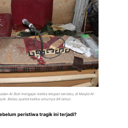
dan Al-Buti mengajar ketika letupan berlaku, di Masjid Al-
ik. Beliau syahid ketika umurnya 84 tahun.
elum peristiwa tragik ini terjadi?