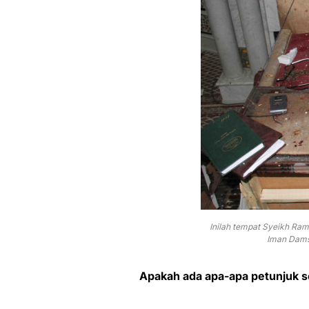
Inilah tempat Syeikh Rama
Iman Damsy
Apakah ada apa-apa petunjuk seb